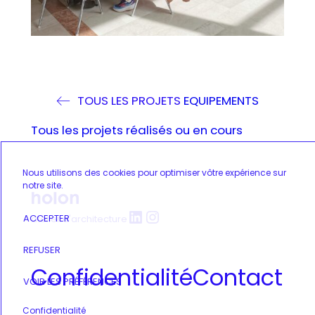
TOUS LES PROJETS
EQUIPEMENTS
Tous les projets réalisés ou en cours
Nous utilisons des cookies pour optimiser vôtre expérience sur
notre site.
LinkedIn
Instagram
ACCEPTER
atelier d'architecture
REFUSER
Confidentialité
Contact
VOIR LES PRÉFÉRENCES
Confidentialité