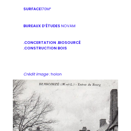
SURFACE
170M²
BUREAUX D’ÉTUDES
NOVAM
.CONCERTATION .BIOSOURC
É
.CONSTRUCTION BOIS
Crédit image :
holon