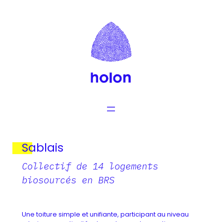
Aller
au
contenu
Sablais
Collectif de 14 logements
biosourcés en BRS
Une toiture simple et unifiante, participant au niveau