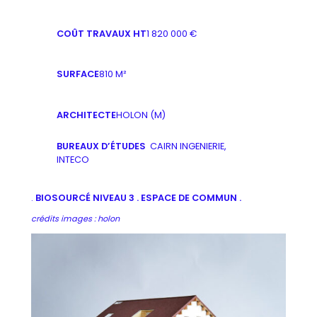
COÛT TRAVAUX HT
1 820 000 €
SURFACE
810 M²
ARCHITECTE
HOLON (M)
BUREAUX D’ÉTUDES
CAIRN INGENIERIE,
INTECO
.
BIOSOURCÉ NIVEAU 3 . ESPACE DE COMMUN .
crédits images : holon