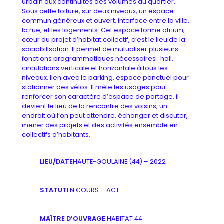
urbain aux continuités des volumes du quartier.
Sous cette toiture, sur deux niveaux, un espace
commun généreux et ouvert, interface entre la ville,
la rue, et les logements. Cet espace forme atrium,
cœur du projet d’habitat collectif, c’est le lieu de la
sociabilisation. Il permet de mutualiser plusieurs
fonctions programmatiques nécessaires : hall,
circulations verticale et horizontale à tous les
niveaux, lien avec le parking, espace ponctuel pour
stationner des vélos. Il mêle les usages pour
renforcer son caractère d’espace de partage, il
devient le lieu de la rencontre des voisins, un
endroit où l’on peut attendre, échanger et discuter,
mener des projets et des activités ensemble en
collectifs d’habitants.
LIEU/DATE
HAUTE-GOULAINE (44) – 2022
STATUT
EN COURS – ACT
MAÎTRE D’OUVRAGE
HABITAT 44