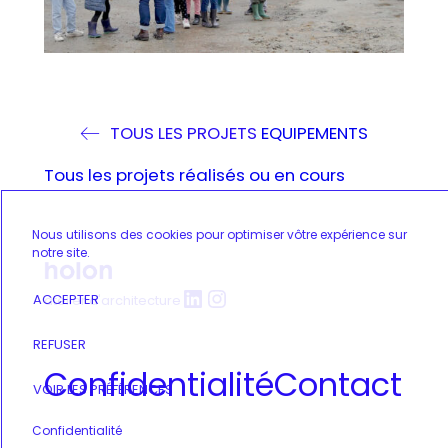
TOUS LES PROJETS
EQUIPEMENTS
Tous les projets réalisés ou en cours
Nous utilisons des cookies pour optimiser vôtre expérience sur
notre site.
LinkedIn
Instagram
ACCEPTER
atelier d'architecture
REFUSER
Confidentialité
Contact
VOIR LES PRÉFÉRENCES
Confidentialité